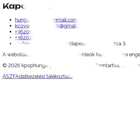
Kapcsolat
hungariankpop@gmail.com
kcovercontesthkds@gmail.com
+36
20
536
9494
+36
20
250
7785
Performance Studio, Budapest
1095
, Ipar utca
3.
A weboldalon található képek és videók felhasználása enge
©
2026
kpophungary.com – Minden jog fenntartva. Szivár
ÁSZF
Adatkezelési tájékoztató