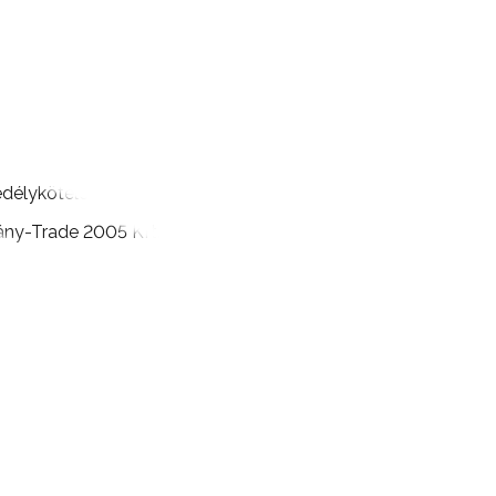
délyköteles.
vány-Trade
2005
Kft.