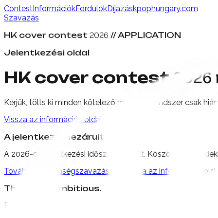
Contest
Információk
Fordulók
Díjazás
kpophungary.com
Szavazás
HK cover contest
//
APPLICATION
2026
Jelentkezési oldal
HK cover contest
2026
Kérjük, tölts ki minden kötelező mezőt. A rendszer csak hiá
Vissza az információs oldalra
A jelentkezés lezárult
A 2026-os jelentkezési időszak lezárult. Köszönjük az érdek
Tovább a közönségszavazáshoz
Vissza az információs olda
The most ambitious.
Facebook
Instagram
YouTube
TikTok