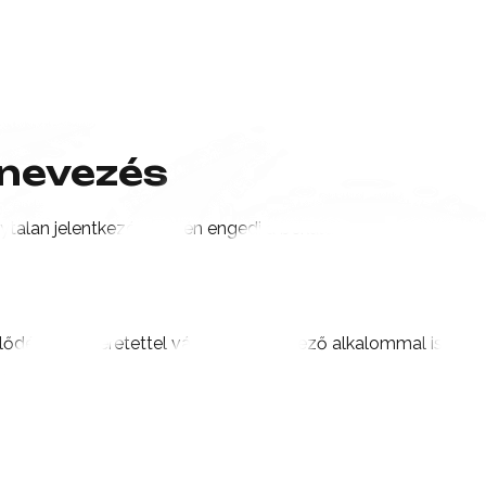
nevezés
nytalan jelentkezés esetén engedi a beküldést.
lődést, és szeretettel várunk a következő alkalommal is.
lra